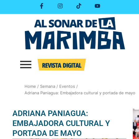
Skip
F
I
T
Y
a
n
i
o
to
c
s
k
u
content
e
t
t
t
b
a
o
u
o
g
k
b
o
r
e
k
a
-
m
f
Home
/
Semana
/
Eventos
/
Adriana Paniagua: Embajadora cultural y portada de mayo
ADRIANA PANIAGUA:
EMBAJADORA CULTURAL Y
PORTADA DE MAYO