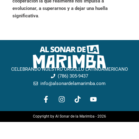
cooperación la que realmente nos impulsa a
evolucionar, a superarnos y a dejar una huella
significativa
.
CELEBRANDO NUESTRO ORGULLO LATINOAMERICANO
(786) 305-9437
info@alsonardelamarimba.com
F
I
T
Y
a
n
i
o
c
s
k
u
e
t
t
t
Copyright by Al Sonar de la Marimba - 2026
b
a
o
u
o
g
k
b
o
r
e