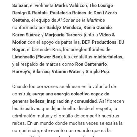
Salazar
, el violinista
Marks Valdizon
,
The Lounge
Design & Rentals
,
Pastelería Raíces
de
Don Lázaro
Centeno
, el equipo de
Al Sonar de la Marimba
conformado por
Saddyz Mendoza
,
Kenia Obando
,
Karen Suárez
y
Marjourie Tercero
, junto a
Video &
Motion
con el apoyo de pantallas,
BEP Productions
,
DJ
Roger
, el bartender
Kris
, los arreglos florales de
Limoncello (Flower Bee)
, las exquisitas
minitartaletas
,
y el respaldo de marcas como
Ron Centenario
,
Harvey’s
,
Vilarnau
,
Vitamin Water
y
Simple Pop
.
Cuando los corazones se alinean en la voluntad de
construir,
surge una energía colectiva capaz de
generar belleza, inspiración y comunidad
. Así florecen
las iniciativas que dejan huella: desde el respeto, la
admiración mutua y el orgullo de compartir nuestras
raíces. En un mundo donde muchas veces se exalta la
competencia, este evento nos recordó que es la