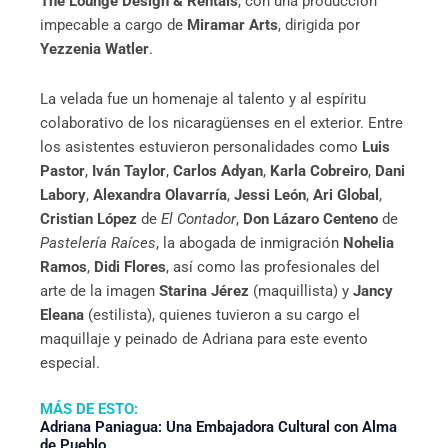
The Lounge Design & Rentals
, con una producción
impecable a cargo de
Miramar Arts
, dirigida por
Yezzenia Watler
.
La velada fue un homenaje al talento y al espíritu
colaborativo de los nicaragüenses en el exterior. Entre
los asistentes estuvieron personalidades como
Luis
Pastor
,
Iván Taylor
,
Carlos Adyan
,
Karla Cobreiro
,
Dani
Labory
,
Alexandra Olavarría
,
Jessi León
,
Ari Global
,
Cristian López
de
El Contador
,
Don Lázaro Centeno
de
Pastelería Raíces
, la abogada de inmigración
Nohelia
Ramos
,
Didi Flores
, así como las profesionales del
arte de la imagen
Starina Jérez
(maquillista) y
Jancy
Eleana
(estilista), quienes tuvieron a su cargo el
maquillaje y peinado de Adriana para este evento
especial.
MÁS DE ESTO:
Adriana Paniagua: Una Embajadora Cultural con Alma
de Pueblo