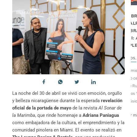
N
NACE EN MIAMI LA
UN LIBRO NACIDO
UNA
NICARAGUAN
EN VALPARAÍSO,
OCES Y
AMERICAN
CELEBRADO EN
USICAL
LAWYERS
MIAMI: AZUL…
ASSOCIATION
CUMPLE 138 AÑOS
(NALA)
NA
EVENTOS
,
LITERATURA
EVENTOS
,
SEMANA
,
drián
El Movimiento Mundial
UNCATEGORIZED
istas
Dariano celebró en el
La noche del 15 de
n ascenso
Parque Rubén Darío de
septiembre, en un marco
La noche del 30 de abril se vivió con emoción, orgullo
os
Miami los 138 años de Azul,
cargado de simbolismo por
y belleza nicaragüense durante la esperada
revelación
 fuerza y
con música, poesía,...
la conmemoración de la
oficial de la portada de mayo
de la revista
Al Sonar de
Leer más...
la Marimba
, que rinde homenaje a
Adriana Paniagua
independencia de
como embajadora de la cultura, el emprendimiento y la
Nicaragua,...
comunidad pinolera en Miami. El evento se realizó en
Leer más...