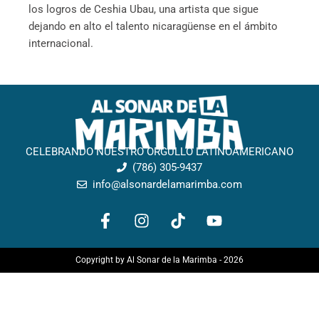
los logros de Ceshia Ubau, una artista que sigue
dejando en alto el talento nicaragüense en el ámbito
internacional.
CELEBRANDO NUESTRO ORGULLO LATINOAMERICANO
(786) 305-9437
info@alsonardelamarimba.com
F
I
T
Y
a
n
i
o
c
s
k
u
e
t
t
t
Copyright by Al Sonar de la Marimba - 2026
b
a
o
u
o
g
k
b
o
r
e