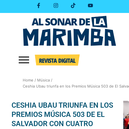
Skip
F
I
T
Y
a
n
i
o
to
c
s
k
u
content
e
t
t
t
b
a
o
u
o
g
k
b
o
r
e
k
a
-
m
f
Home
/
Música
/
Ceshia Ubau triunfa en los Premios Música 503 de El Salva
CESHIA UBAU TRIUNFA EN LOS
PREMIOS MÚSICA 503 DE EL
SALVADOR CON CUATRO