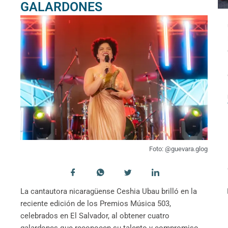
GALARDONES​
ALE Y ADRIÁN
NACE EN MIAMI LA
GONZÁLEZ: UNA
NICARAGUAN
NOCHE DE VOCES Y
AMERICAN
HERENCIA MUSICAL
LAWYERS
EN MIAMI
ASSOCIATION
(NALA)
EVENTOS
,
SEMANA
EVENTOS
,
SEMANA
,
Ale González y Adrián
UNCATEGORIZED
González, dos artistas
La noche del 15 de
nicaragüenses en ascenso
Foto: @guevara.glog
septiembre, en un marco
que deleitaron a los
cargado de simbolismo por
asistentes con la fuerza y
la conmemoración de la
el...
La cantautora nicaragüense Ceshia Ubau brilló en la
independencia de
reciente edición de los Premios Música 503,
Leer más...
Nicaragua,...
celebrados en El Salvador, al obtener cuatro
Leer más...
galardones que reconocen su talento y compromiso