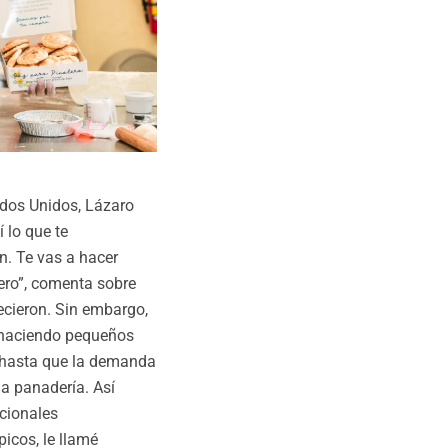
ados Unidos, Lázaro
 lo que te
n. Te vas a hacer
mero”, comenta sobre
ecieron. Sin embargo,
 haciendo pequeños
 hasta que la demanda
na panadería. Así
icionales
icos, le llamé