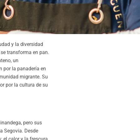
iudad y la diversidad
a se transforma en pan.
nteno, un
n por la panadería en
omunidad migrante. Su
r por la cultura de su
hinandega, pero sus
va Segovia. Desde
 el calor y la frescura,