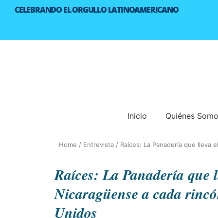
Skip
CELEBRANDO EL ORGULLO LATINOAMERICANO
to
content
Inicio
Quiénes Som
Home
/
Entrevista
/
Raíces: La Panadería que lleva 
Raíces: La Panadería que l
Nicaragüense a cada rincó
Unidos