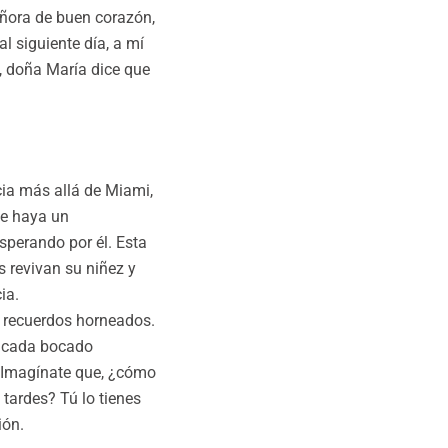
ñora de buen corazón,
l siguiente día, a mí
, doña María dice que
cia más allá de Miami,
de haya un
sperando por él. Esta
 revivan su niñez y
ia.
n recuerdos horneados.
a, cada bocado
 “Imagínate que, ¿cómo
 tardes? Tú lo tienes
ión.