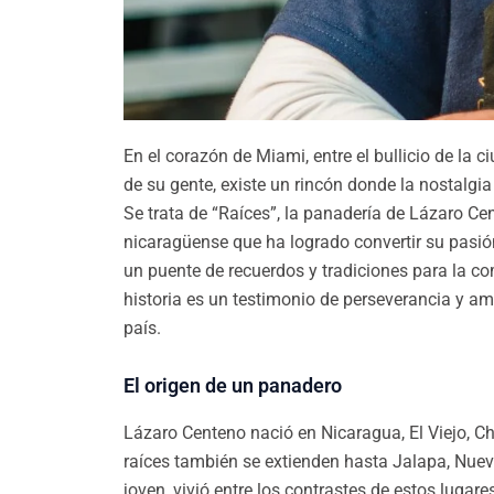
En el corazón de Miami, entre el bullicio de la c
de su gente, existe un rincón donde la nostalgi
Se trata de “Raíces”, la panadería de Lázaro Ce
nicaragüense que ha logrado convertir su pasió
un puente de recuerdos y tradiciones para la c
historia es un testimonio de perseverancia y amo
país.
El origen de un panadero
Lázaro Centeno nació en Nicaragua, El Viejo, C
raíces también se extienden hasta Jalapa, Nue
joven, vivió entre los contrastes de estos lugares: