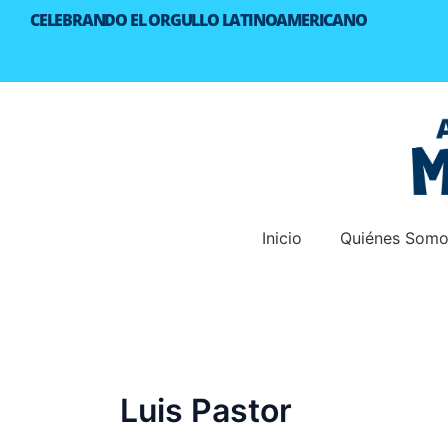
Skip
CELEBRANDO EL ORGULLO LATINOAMERICANO
to
content
Inicio
Quiénes Som
Luis Pastor