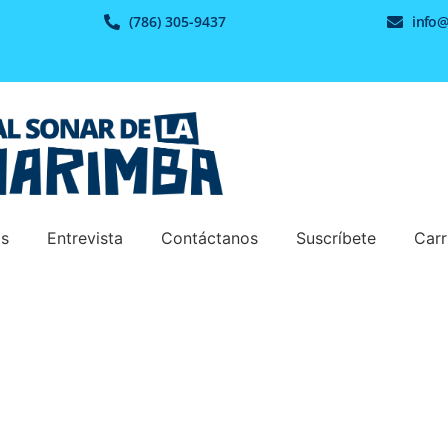
(786) 305-9437
info
os
Entrevista
Contáctanos
Suscríbete
Carr