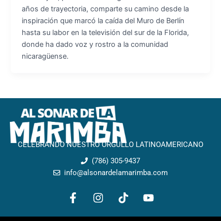
años de trayectoria, comparte su camino desde la
inspiración que marcó la caída del Muro de Berlín
hasta su labor en la televisión del sur de la Florida,
donde ha dado voz y rostro a la comunidad
nicaragüense.
CELEBRANDO NUESTRO ORGULLO LATINOAMERICANO
(786) 305-9437
info@alsonardelamarimba.com
F
I
T
Y
a
n
i
o
c
s
k
u