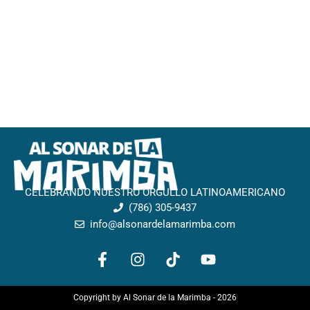
CELEBRANDO NUESTRO ORGULLO LATINOAMERICANO
(786) 305-9437
info@alsonardelamarimba.com
F
I
T
Y
a
n
i
o
c
s
k
u
e
t
t
t
Copyright by Al Sonar de la Marimba - 2026